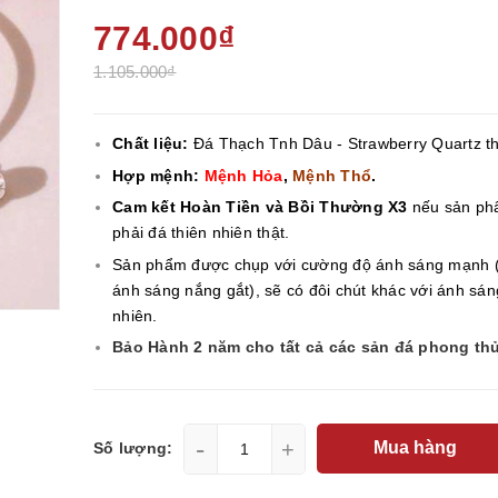
774.000₫
1.105.000₫
Chất liệu:
Đá Thạch Tnh Dâu - Strawberry Quartz th
Hợp mệnh:
Mệnh Hỏa
,
Mệnh Thổ
.
Cam kết Hoàn Tiền và Bồi Thường X3
nếu sản ph
phải đá thiên nhiên thật.
Sản phẩm được chụp với cường độ ánh sáng mạnh 
ánh sáng nắng gắt), sẽ có đôi chút khác với ánh sán
nhiên.
Bảo Hành 2 năm cho tất cả các sản đá phong th
-
+
Mua hàng
Số lượng: