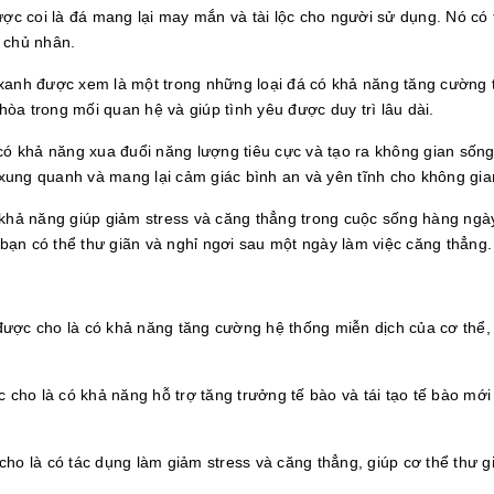
ợc coi là đá mang lại may mắn và tài lộc cho người sử dụng. Nó có 
o chủ nhân.
xanh được xem là một trong những loại đá có khả năng tăng cường 
hòa trong mối quan hệ và giúp tình yêu được duy trì lâu dài.
ó khả năng xua đuổi năng lượng tiêu cực và tạo ra không gian sống 
 xung quanh và mang lại cảm giác bình an và yên tĩnh cho không gia
khả năng giúp giảm stress và căng thẳng trong cuộc sống hàng ngà
 bạn có thể thư giãn và nghỉ ngơi sau một ngày làm việc căng thẳng.
ược cho là có khả năng tăng cường hệ thống miễn dịch của cơ thể,
 cho là có khả năng hỗ trợ tăng trưởng tế bào và tái tạo tế bào mới
o là có tác dụng làm giảm stress và căng thẳng, giúp cơ thể thư g