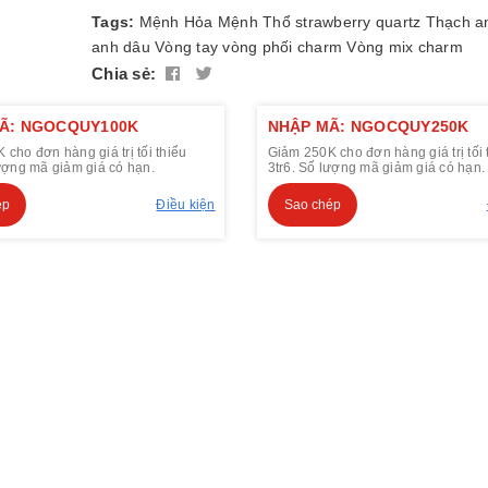
Tags:
Mệnh Hỏa
Mệnh Thổ
strawberry quartz
Thạch a
anh dâu
Vòng tay
vòng phối charm
Vòng mix charm
Chia sẻ:
Ã: NGOCQUY100K
NHẬP MÃ: NGOCQUY250K
cho đơn hàng giá trị tối thiểu
Giảm 250K cho đơn hàng giá trị tối 
lượng mã giảm giá có hạn.
3tr6. Số lượng mã giảm giá có hạn.
ép
Điều kiện
Sao chép