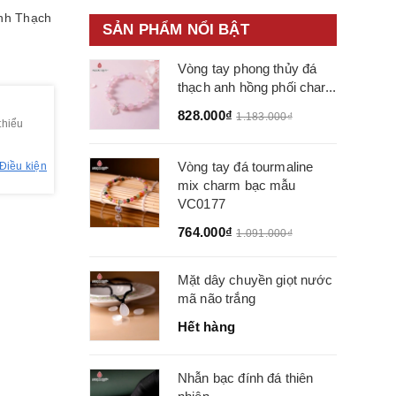
nh
Thạch
SẢN PHẨM NỔI BẬT
Vòng tay phong thủy đá
thạch anh hồng phối char...
828.000₫
1.183.000₫
thiểu
Vòng tay đá tourmaline
Điều kiện
mix charm bạc mẫu
VC0177
764.000₫
1.091.000₫
Mặt dây chuyền giọt nước
mã não trắng
Hết hàng
Nhẫn bạc đính đá thiên