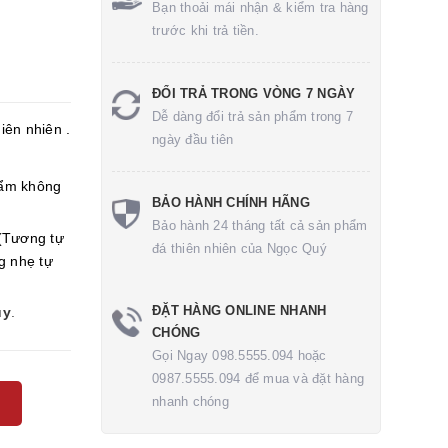
Bạn thoải mái nhận & kiểm tra hàng
trước khi trả tiền.
ĐỔI TRẢ TRONG VÒNG 7 NGÀY
Dễ dàng đổi trả sản phẩm trong 7
iên nhiên .
ngày đầu tiên
ẩm không
BẢO HÀNH CHÍNH HÃNG
Bảo hành 24 tháng tất cả sản phẩm
(Tương tự
đá thiên nhiên của Ngọc Quý
g nhẹ tự
ĐẶT HÀNG ONLINE NHANH
ủy
.
CHÓNG
Gọi Ngay 098.5555.094 hoặc
0987.5555.094 để mua và đặt hàng
nhanh chóng