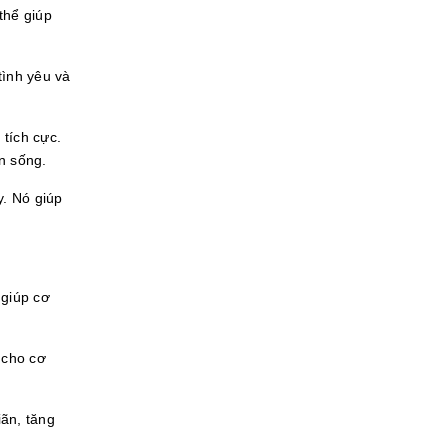
thể giúp
tình yêu và
tích cực.
n sống.
y. Nó giúp
 giúp cơ
 cho cơ
iãn, tăng