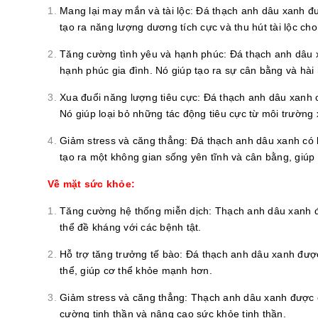
Mang lại may mắn và tài lộc: Đá thạch anh dâu xanh đư
tạo ra năng lượng dương tích cực và thu hút tài lộc ch
Tăng cường tình yêu và hạnh phúc: Đá thạch anh dâu 
hạnh phúc gia đình. Nó giúp tạo ra sự cân bằng và hài 
Xua đuổi năng lượng tiêu cực: Đá thạch anh dâu xanh c
Nó giúp loại bỏ những tác động tiêu cực từ môi trường
Giảm stress và căng thẳng: Đá thạch anh dâu xanh có 
tạo ra một không gian sống yên tĩnh và cân bằng, giúp
Về mặt sức khỏe:
Tăng cường hệ thống miễn dịch: Thạch anh dâu xanh đ
thể đề kháng với các bệnh tật.
Hỗ trợ tăng trưởng tế bào: Đá thạch anh dâu xanh được
thể, giúp cơ thể khỏe mạnh hơn.
Giảm stress và căng thẳng: Thạch anh dâu xanh được ch
cường tinh thần và nâng cao sức khỏe tinh thần.