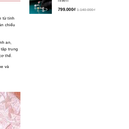
nhiên
799.000₫
1.140.000₫
 từ tinh
ản chiếu
nh an,
tập trung
cơ thể.
ỏe và