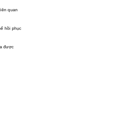
liên quan
hể hồi phục
ưa được