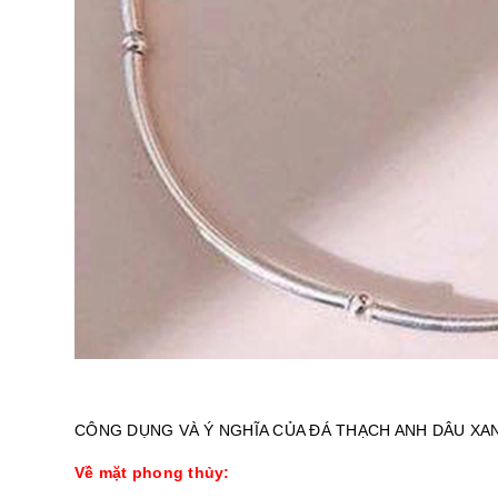
CÔNG DỤNG VÀ Ý NGHĨA CỦA ĐÁ THẠCH ANH DÂU XA
Về mặt phong thủy: