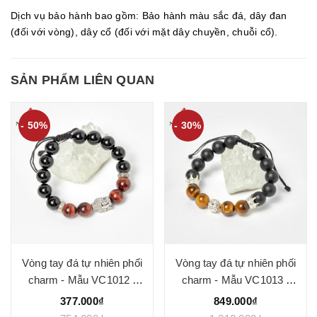
Dịch vụ bảo hành bao gồm: Bảo hành màu sắc đá, dây đan
(đối với vòng), dây cổ (đối với mặt dây chuyền, chuỗi cổ).
SẢN PHẨM LIÊN QUAN
- 50%
- 30%
Vòng tay đá tự nhiên phối
Vòng tay đá tự nhiên phối
charm - Mẫu VC1012 -
charm - Mẫu VC1013 -
Ngọc Quý
Ngọc Quý
377.000₫
849.000₫