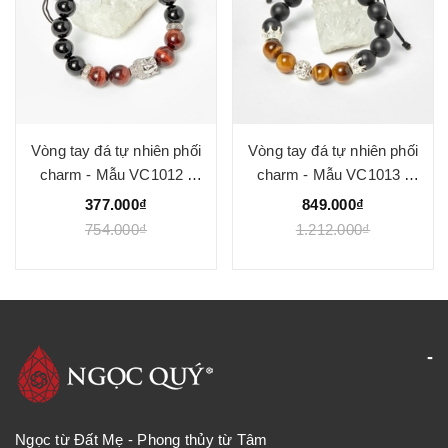
Vòng tay đá tự nhiên phối
Vòng tay đá tự nhiên phối
charm - Mẫu VC1012 -
charm - Mẫu VC1013 -
Ngọc Quý
Ngọc Quý
377.000₫
849.000₫
754.000₫
1.212.000₫
Ngọc từ Đất Mẹ - Phong thủy từ Tâm