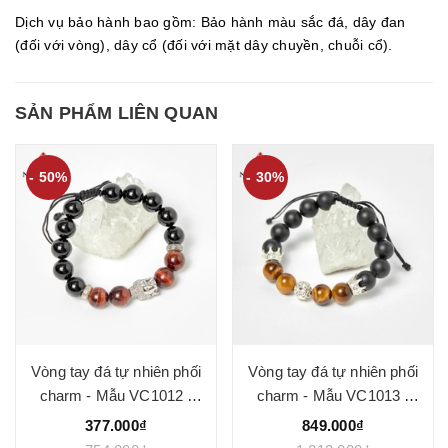
Dịch vụ bảo hành bao gồm: Bảo hành màu sắc đá, dây đan
(đối với vòng), dây cổ (đối với mặt dây chuyền, chuỗi cổ).
SẢN PHẨM LIÊN QUAN
- 50%
- 30%
Vòng tay đá tự nhiên phối
Vòng tay đá tự nhiên phối
charm - Mẫu VC1012 -
charm - Mẫu VC1013 -
Ngọc Quý
Ngọc Quý
377.000₫
849.000₫