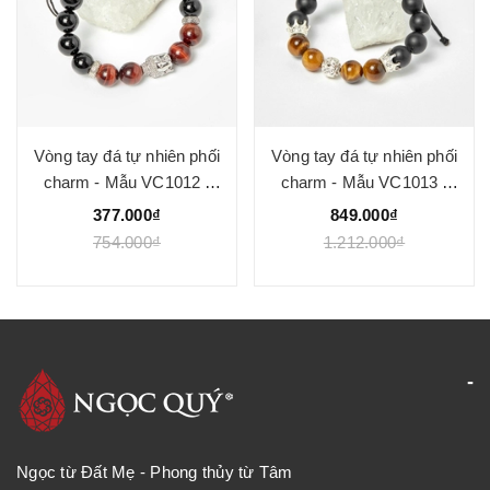
Vòng tay đá tự nhiên phối
Vòng tay đá tự nhiên phối
charm - Mẫu VC1012 -
charm - Mẫu VC1013 -
Ngọc Quý
Ngọc Quý
377.000₫
849.000₫
754.000₫
1.212.000₫
Ngọc từ Đất Mẹ - Phong thủy từ Tâm