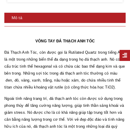
Mô tả
VÒNG TAY ĐÁ THẠCH ANH TÓC
Đá Thạch Anh Tóc, còn được gọi là Rutilated Quartz trong tiếng Anh,
là một trong những biến thể đa dạng trong họ đá thạch anh. Nó có
cấu trúc tinh thể hexagonal và có chứa các bao thể dạng kim và que
bên trong. Những sợi tóc trong đá thạch anh tóc thường có màu
đen, đỏ, vàng, xanh, trắng, nâu hoặc xám, do chứa nhiều tinh thể
titan chứa nhiều khoáng vật rutile (có công thức hóa học TiO2).
Ngoài tính năng trang trí, đá thạch anh tóc còn được sử dụng trong
phong thủy để tăng cường năng lượng, giúp tinh thần sảng khoái và
giảm stress. Nó được cho là có khả năng giúp tập trung tốt hơn và
cân bằng năng lượng trong cơ thể. Với vẻ đẹp độc đáo và tính năng
hữu ích của nó, đá thạch anh tóc là một trong những loại đá quý