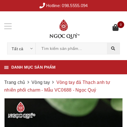
Hotline:
098.5555.094
0
Tất cả
DANH MỤC SẢN PHẨM
Trang chủ
Vòng tay
Vòng tay đá Thạch anh tự
nhiên phối charm - Mẫu VC0688 - Ngọc Quý