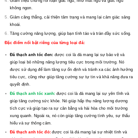
Giảm triệu chứng rối loạn giấc ngủ, như mất ngủ và giấc ngủ
không ngon.
Giảm căng thẳng, cải thiện tâm trạng và mang lại cảm giác sảng
khoái.
Tăng cường năng lượng, giúp bạn tỉnh táo và tràn đầy sức sống.
Đặc điểm nổi bật riêng của từng loại đá:
Đá thạch anh tóc đen:
được coi là đá mang lại sự bảo vệ và
giúp loại bỏ những năng lượng tiêu cực trong môi trường. Nó
được sử dụng để làm tăng sự ổn định và tránh xa các ảnh hưởng
tiêu cực, cũng như giúp tăng cường sự tự tin và khả năng đưa ra
quyết định.
Đá thạch anh tóc xanh:
được coi là đá mang lại sự yên tĩnh và
giúp tăng cường sức khỏe. Nó giúp hấp thụ năng lượng dương
tích cực và giúp tạo ra sự cân bằng và hài hòa cho môi trường
xung quanh. Ngoài ra, nó còn giúp tăng cường tình yêu, sự thấu
hiểu và sự thông cảm.
Đá thạch anh tóc đỏ:
được coi là đá mang lại sự nhiệt tình và