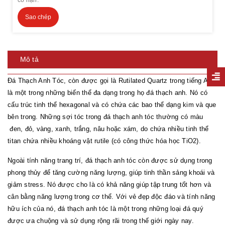
Sao chép
Mô tả
Đá Thạch Anh Tóc, còn được gọi là Rutilated Quartz trong tiếng Anh,
là một trong những biến thể đa dạng trong họ đá thạch anh. Nó có
cấu trúc tinh thể hexagonal và có chứa các bao thể dạng kim và que
bên trong. Những sợi tóc trong đá thạch anh tóc thường có màu
đen, đỏ, vàng, xanh, trắng, nâu hoặc xám, do chứa nhiều tinh thể
titan chứa nhiều khoáng vật rutile (có công thức hóa học TiO2).
Ngoài tính năng trang trí, đá thạch anh tóc còn được sử dụng trong
phong thủy để tăng cường năng lượng, giúp tinh thần sảng khoái và
giảm stress. Nó được cho là có khả năng giúp tập trung tốt hơn và
cân bằng năng lượng trong cơ thể. Với vẻ đẹp độc đáo và tính năng
hữu ích của nó, đá thạch anh tóc là một trong những loại đá quý
được ưa chuộng và sử dụng rộng rãi trong thế giới ngày nay.