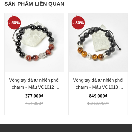
SẢN PHẨM LIÊN QUAN
- 50%
- 30%
Vòng tay đá tự nhiên phối
Vòng tay đá tự nhiên phối
charm - Mẫu VC1012 -
charm - Mẫu VC1013 -
Ngọc Quý
Ngọc Quý
377.000₫
849.000₫
754.000₫
1.212.000₫