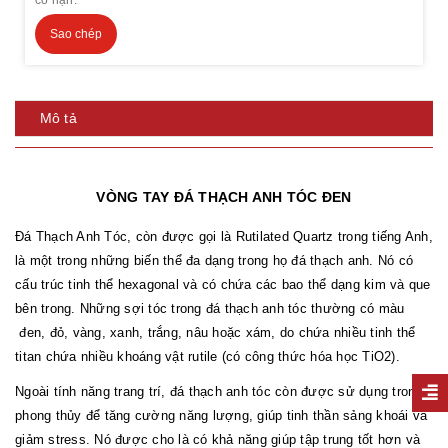
Sao chép
Mô tả
VÒNG TAY ĐÁ THẠCH ANH TÓC ĐEN
Đá Thạch Anh Tóc, còn được gọi là Rutilated Quartz trong tiếng Anh,
là một trong những biến thể đa dạng trong họ đá thạch anh. Nó có
cấu trúc tinh thể hexagonal và có chứa các bao thể dạng kim và que
bên trong. Những sợi tóc trong đá thạch anh tóc thường có màu
đen, đỏ, vàng, xanh, trắng, nâu hoặc xám, do chứa nhiều tinh thể
titan chứa nhiều khoáng vật rutile (có công thức hóa học TiO2).
Ngoài tính năng trang trí, đá thạch anh tóc còn được sử dụng trong
phong thủy để tăng cường năng lượng, giúp tinh thần sảng khoái và
giảm stress. Nó được cho là có khả năng giúp tập trung tốt hơn và