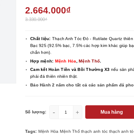
2.664.000₫
3.330.000₫
Chất liệu:
Thạch Anh Tóc Đỏ - Rutilate Quartz thiên 
Bạc 925 (92.5% bạc, 7.5% các hợp kim khác giúp bạ
chắn hơn).
Hợp mệnh:
Mệnh Hỏa
,
Mệnh Thổ
.
Cam kết Hoàn Tiền và Bồi Thường X3
nếu sản ph
phải đá thiên nhiên thật.
Bảo Hành 2 năm cho tất cả các sản phẩm đá ph
-
+
Mua hàng
Số lượng:
Tags:
Mệnh Hỏa
Mệnh Thổ
thạch anh tóc
thạch anh tó