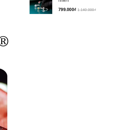
nhiên
799.000₫
1.140.000₫