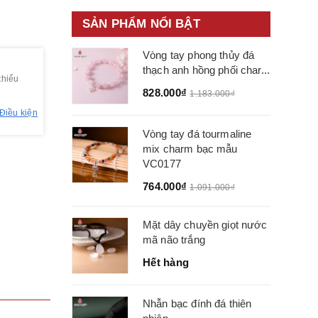
SẢN PHẨM NỔI BẬT
Vòng tay phong thủy đá
thạch anh hồng phối char...
thiểu
828.000₫
1.183.000₫
Điều kiện
Vòng tay đá tourmaline
mix charm bạc mẫu
VC0177
764.000₫
1.091.000₫
Mặt dây chuyền giọt nước
mã não trắng
Hết hàng
Nhẫn bạc đính đá thiên