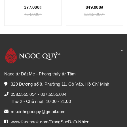
Ngọc Quý
Ngọc Quý
377.000₫
849.000₫
754.000₫
1.212.000₫
Ngọc từ Đất Mẹ - Phong thủy từ Tâm
329 Đường số 8, Phường 11, Gò Vấp, Hồ Chí Minh
098.5555.094
-
097.5555.094
Thứ 2 - Chủ nhật: 10:00 - 21:00
mr.dinhngocquy@gmail.com
www.facebook.com/TrangSucDaTuNhien