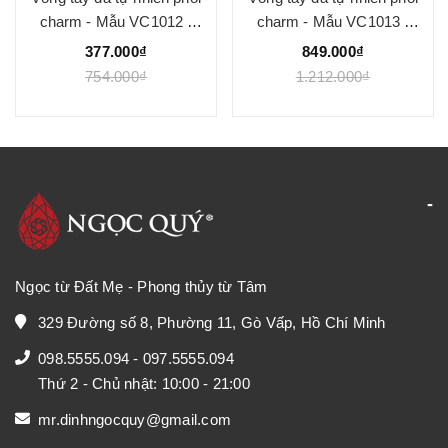
charm - Mẫu VC1012 -
charm - Mẫu VC1013 -
Ngọc Quý
Ngọc Quý
377.000₫
849.000₫
754.000₫
1.212.000₫
Ngọc từ Đất Mẹ - Phong thủy từ Tâm
329 Đường số 8, Phường 11, Gò Vấp, Hồ Chí Minh
098.5555.094
-
097.5555.094
Thứ 2 - Chủ nhật: 10:00 - 21:00
mr.dinhngocquy@gmail.com