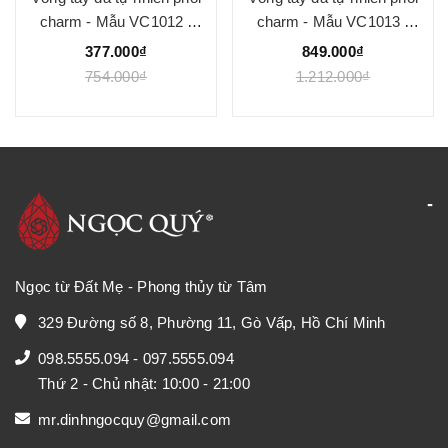
charm - Mẫu VC1012 -
charm - Mẫu VC1013 -
Ngọc Quý
Ngọc Quý
377.000₫
849.000₫
754.000₫
1.212.000₫
Ngọc từ Đất Mẹ - Phong thủy từ Tâm
329 Đường số 8, Phường 11, Gò Vấp, Hồ Chí Minh
098.5555.094
-
097.5555.094
Thứ 2 - Chủ nhật: 10:00 - 21:00
mr.dinhngocquy@gmail.com