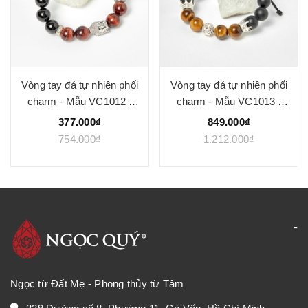
Vòng tay đá tự nhiên phối
Vòng tay đá tự nhiên phối
charm - Mẫu VC1012 -
charm - Mẫu VC1013 -
Ngọc Quý
Ngọc Quý
377.000₫
849.000₫
754.000₫
1.212.000₫
Ngọc từ Đất Mẹ - Phong thủy từ Tâm