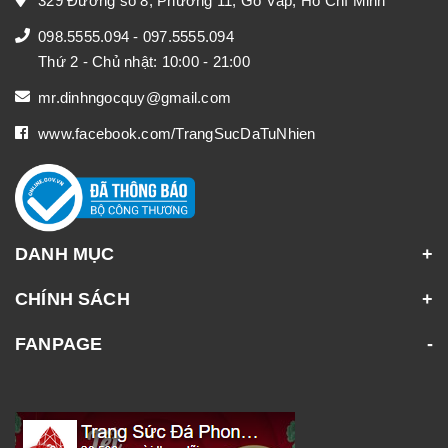
329 Đường số 8, Phường 11, Gò Vấp, Hồ Chí Minh
098.5555.094
-
097.5555.094
Thứ 2 - Chủ nhật: 10:00 - 21:00
mr.dinhngocquy@gmail.com
www.facebook.com/TrangSucDaTuNhien
DANH MỤC
CHÍNH SÁCH
FANPAGE