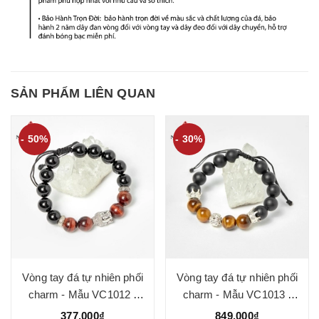
SẢN PHẨM LIÊN QUAN
- 50%
- 30%
Vòng tay đá tự nhiên phối
Vòng tay đá tự nhiên phối
charm - Mẫu VC1012 -
charm - Mẫu VC1013 -
Ngọc Quý
Ngọc Quý
377.000₫
849.000₫