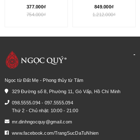
Ngọc Quý
Ngọc Quý
377.000₫
849.000₫
754.000₫
1.212.000₫
Ngọc từ Đất Mẹ - Phong thủy từ Tâm
329 Đường số 8, Phường 11, Gò Vấp, Hồ Chí Minh
098.5555.094
-
097.5555.094
Thứ 2 - Chủ nhật: 10:00 - 21:00
mr.dinhngocquy@gmail.com
www.facebook.com/TrangSucDaTuNhien