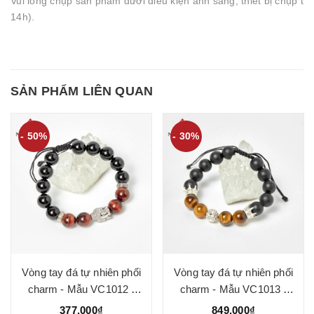
Vui lòng chụp sản phẩm dưới điều kiện ánh sáng, thiết bị chụp 
14h).
SẢN PHẨM LIÊN QUAN
- 50%
- 30%
Vòng tay đá tự nhiên phối
Vòng tay đá tự nhiên phối
charm - Mẫu VC1012 -
charm - Mẫu VC1013 -
Ngọc Quý
Ngọc Quý
377.000₫
849.000₫