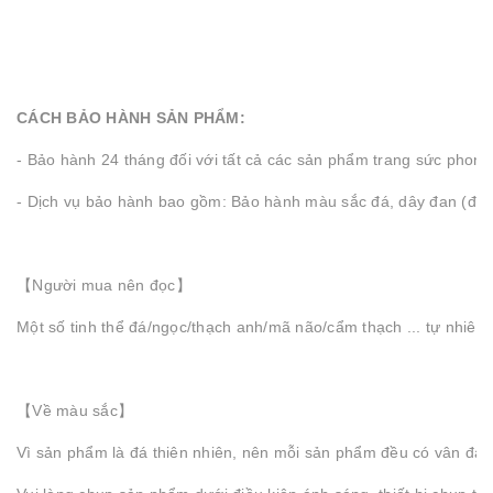
CÁCH BẢO HÀNH SẢN PHẨM:
- Bảo hành 24 tháng đối với tất cả các sản phẩm trang sức pho
- Dịch vụ bảo hành bao gồm: Bảo hành màu sắc đá, dây đan (đối v
【Người mua nên đọc】
Một số tinh thể đá/ngọc/thạch anh/mã não/cẩm thạch ... tự nhiên 
【Về màu sắc】
Vì sản phẩm là đá thiên nhiên, nên mỗi sản phẩm đều có vân đá và