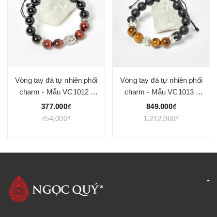
Vòng tay đá tự nhiên phối
Vòng tay đá tự nhiên phối
charm - Mẫu VC1012 -
charm - Mẫu VC1013 -
Ngọc Quý
Ngọc Quý
377.000₫
849.000₫
754.000₫
1.212.000₫