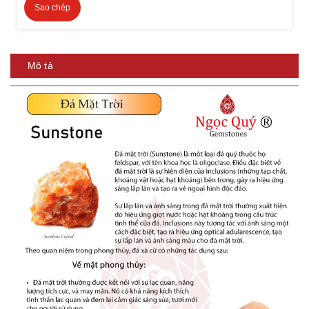
Sao chép
Mô tả