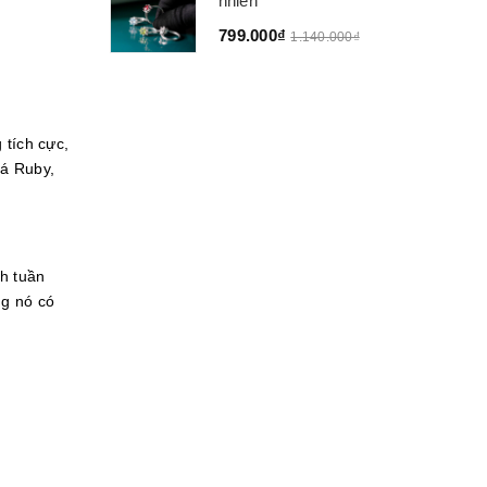
nhiên
799.000₫
1.140.000₫
 tích cực,
đá Ruby,
ch tuần
ng nó có