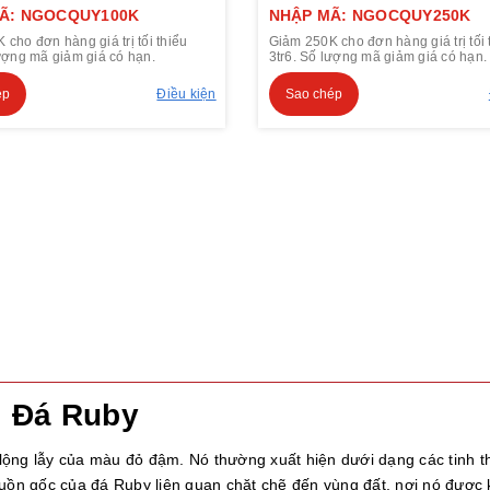
Ã: NGOCQUY100K
NHẬP MÃ: NGOCQUY250K
cho đơn hàng giá trị tối thiểu
Giảm 250K cho đơn hàng giá trị tối 
lượng mã giảm giá có hạn.
3tr6. Số lượng mã giảm giá có hạn.
ép
Điều kiện
Sao chép
Đá Ruby
p lộng lẫy của màu đỏ đậm. Nó thường xuất hiện dưới dạng các tinh t
n gốc của đá Ruby liên quan chặt chẽ đến vùng đất, nơi nó được 