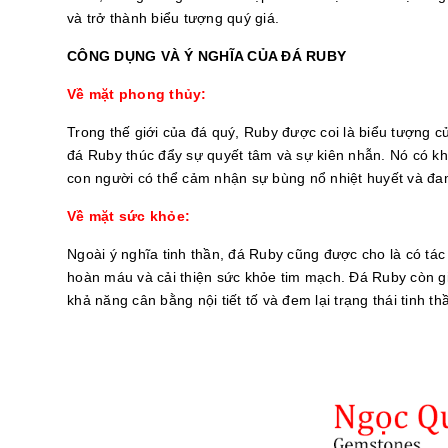
và trở thành biểu tượng quý giá.
CÔNG DỤNG VÀ Ý NGHĨA CỦA ĐÁ RUBY
Về mặt phong thủy:
Trong thế giới của đá quý, Ruby được coi là biểu tượng c
đá Ruby thúc đẩy sự quyết tâm và sự kiên nhẫn. Nó có kh
con người có thể cảm nhận sự bùng nổ nhiệt huyết và đa
Về mặt sức khỏe:
Ngoài ý nghĩa tinh thần, đá Ruby cũng được cho là có tác
hoàn máu và cải thiện sức khỏe tim mạch. Đá Ruby còn gi
khả năng cân bằng nội tiết tố và đem lại trạng thái tinh th