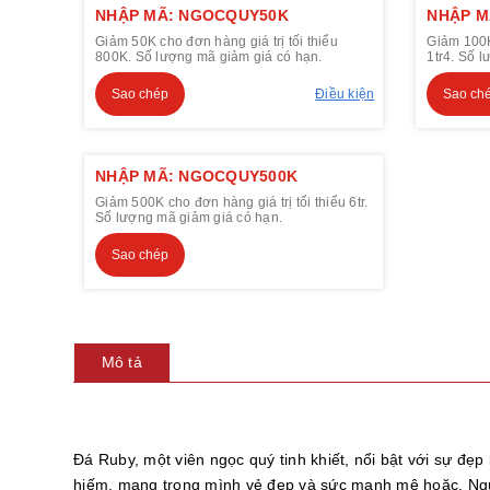
NHẬP MÃ: NGOCQUY50K
NHẬP M
Giảm 50K cho đơn hàng giá trị tối thiểu
Giảm 100K 
800K. Số lượng mã giảm giá có hạn.
1tr4. Số 
Sao chép
Điều kiện
Sao ch
NHẬP MÃ: NGOCQUY500K
Giảm 500K cho đơn hàng giá trị tối thiểu 6tr.
Số lượng mã giảm giá có hạn.
Sao chép
Mô tả
Đá Ruby, một viên ngọc quý tinh khiết, nổi bật với sự đẹ
hiếm, mang trong mình vẻ đẹp và sức mạnh mê hoặc. Nguồ