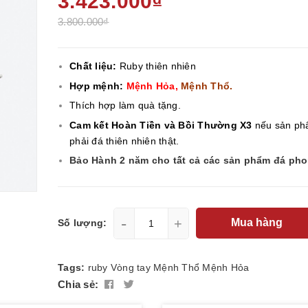
3.423.000₫
3.800.000₫
Chất liệu:
Ruby thiên nhiên
Hợp mệnh:
Mệnh Hỏa,
Mệnh Thổ.
Thích hợp làm quà tặng.
Cam kết Hoàn Tiền và Bồi Thường X3
nếu sản ph
phải đá thiên nhiên thật.
Bảo Hành 2 năm cho tất cả các sản phẩm đá ph
-
+
Mua hàng
Số lượng:
Tags:
ruby
Vòng tay
Mệnh Thổ
Mệnh Hỏa
Chia sẻ: