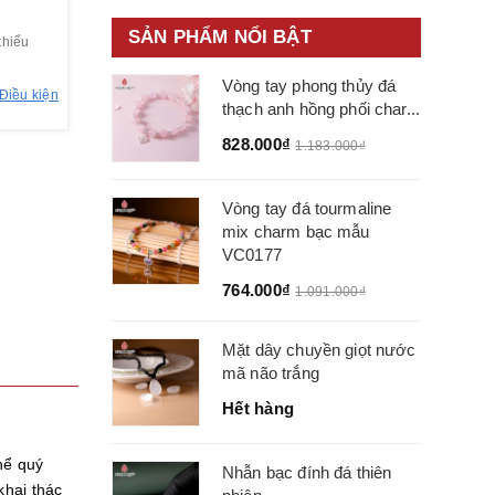
SẢN PHẨM NỔI BẬT
thiểu
Vòng tay phong thủy đá
Điều kiện
thạch anh hồng phối char...
828.000₫
1.183.000₫
Vòng tay đá tourmaline
mix charm bạc mẫu
VC0177
764.000₫
1.091.000₫
Mặt dây chuyền giọt nước
mã não trắng
Hết hàng
hể quý
Nhẫn bạc đính đá thiên
khai thác