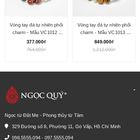
Vòng tay đá tự nhiên phối
Vòng tay đá tự nhiên phối
charm - Mẫu VC1012 -
charm - Mẫu VC1013 -
Ngọc Quý
Ngọc Quý
377.000₫
849.000₫
754.000₫
1.212.000₫
Ngọc từ Đất Mẹ - Phong thủy từ Tâm
329 Đường số 8, Phường 11, Gò Vấp, Hồ Chí Minh
098.5555.094
-
097.5555.094