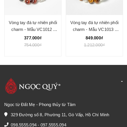
Vòng tay đá tự nhiên phối
Vòng tay đá tự nhiên phối
charm - Mẫu VC1012 -
charm - Mẫu VC1013 -
Ngọc Quý
Ngọc Quý
377.000₫
849.000₫
754.000₫
1.212.000₫
Ngọc từ Đất Mẹ - Phong thủy từ Tâm
329 Đường số 8, Phường 11, Gò Vấp, Hồ Chí Minh
098.5555.094
-
097.5555.094