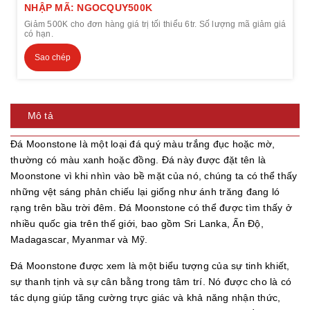
NHẬP MÃ: NGOCQUY500K
Giảm 500K cho đơn hàng giá trị tối thiểu 6tr. Số lượng mã giảm giá
có hạn.
Sao chép
Mô tả
Đá Moonstone là một loại đá quý màu trắng đục hoặc mờ,
thường có màu xanh hoặc đồng. Đá này được đặt tên là
Moonstone vì khi nhìn vào bề mặt của nó, chúng ta có thể thấy
những vệt sáng phản chiếu lại giống như ánh trăng đang ló
rạng trên bầu trời đêm. Đá Moonstone có thể được tìm thấy ở
nhiều quốc gia trên thế giới, bao gồm Sri Lanka, Ấn Độ,
Madagascar, Myanmar và Mỹ.
Đá Moonstone được xem là một biểu tượng của sự tinh khiết,
sự thanh tịnh và sự cân bằng trong tâm trí. Nó được cho là có
tác dụng giúp tăng cường trực giác và khả năng nhận thức,