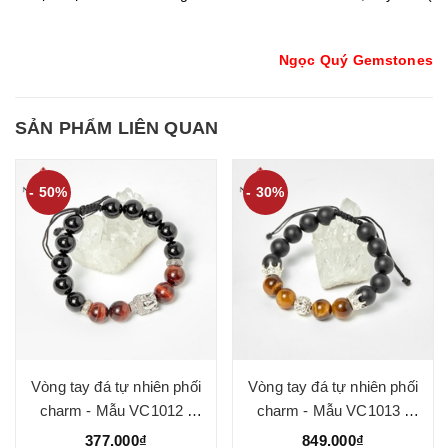
Ngọc Quý Gemstones
SẢN PHẨM LIÊN QUAN
- 50%
- 30%
Vòng tay đá tự nhiên phối
Vòng tay đá tự nhiên phối
charm - Mẫu VC1012 -
charm - Mẫu VC1013 -
Ngọc Quý
Ngọc Quý
377.000₫
849.000₫