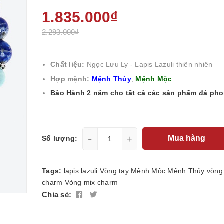
1.835.000₫
2.293.000₫
Chất liệu:
Ngọc Lưu Ly - Lapis Lazuli thiên nhiên
Hợp mệnh:
Mệnh Thủy
,
Mệnh Mộc
.
Bảo Hành 2 năm cho tất cả các sản phẩm đá ph
-
+
Mua hàng
Số lượng:
Tags:
lapis lazuli
Vòng tay
Mệnh Mộc
Mệnh Thủy
vòng
charm
Vòng mix charm
Chia sẻ: