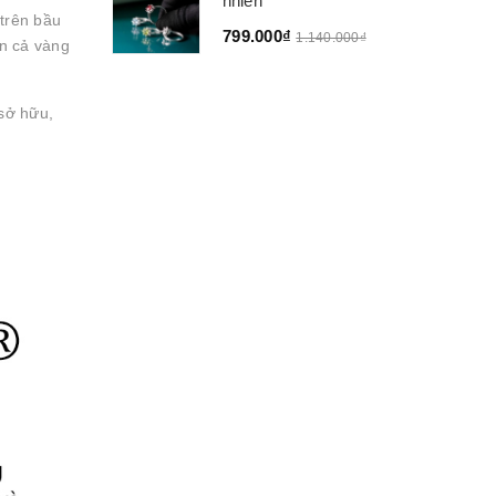
nhiên
trên bầu
799.000₫
1.140.000₫
ơn cả vàng
 sở hữu,