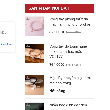
SẢN PHẨM NỔI BẬT
Vòng tay phong thủy đá
thạch anh hồng phối char...
828.000₫
1.183.000₫
thiểu
Điều kiện
Vòng tay đá tourmaline
mix charm bạc mẫu
VC0177
764.000₫
1.091.000₫
Mặt dây chuyền giọt nước
mã não trắng
Hết hàng
Nhẫn bạc đính đá thiên