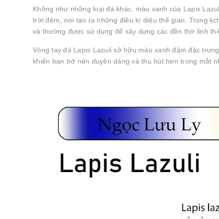
Không như những loại đá khác, màu xanh của Lapis Lazuli
trời đêm, nơi tạo ra những điều kì diệu thế gian. Trong l
và thường được sử dụng để xây dựng các đền thờ linh thi
Vòng tay đá Lapis Lazuli sở hữu màu xanh đậm đặc trưng 
khiến bạn trở nên duyên dáng và thu hút hơn trong mắt 