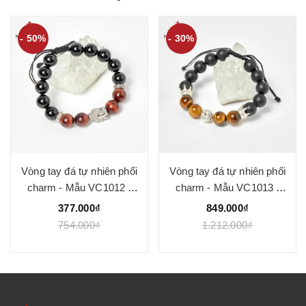
- 50%
- 30%
Vòng tay đá tự nhiên phối
Vòng tay đá tự nhiên phối
charm - Mẫu VC1012 -
charm - Mẫu VC1013 -
Ngọc Quý
Ngọc Quý
377.000₫
849.000₫
754.000₫
1.212.000₫