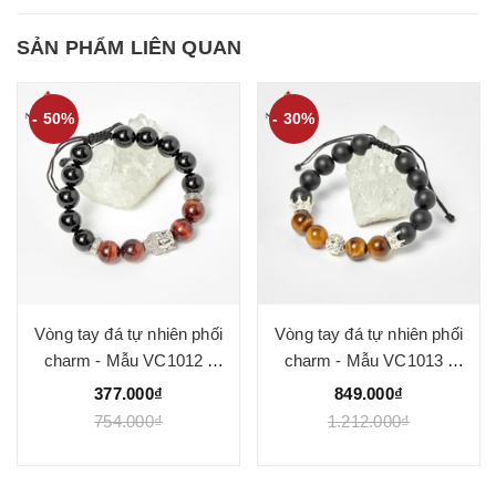
SẢN PHẨM LIÊN QUAN
- 50%
- 30%
Vòng tay đá tự nhiên phối
Vòng tay đá tự nhiên phối
charm - Mẫu VC1012 -
charm - Mẫu VC1013 -
Ngọc Quý
Ngọc Quý
377.000₫
849.000₫
754.000₫
1.212.000₫