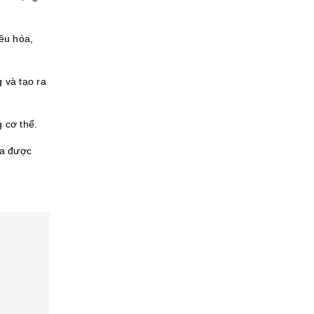
iêu hóa,
 và tạo ra
 cơ thể.
ưa được