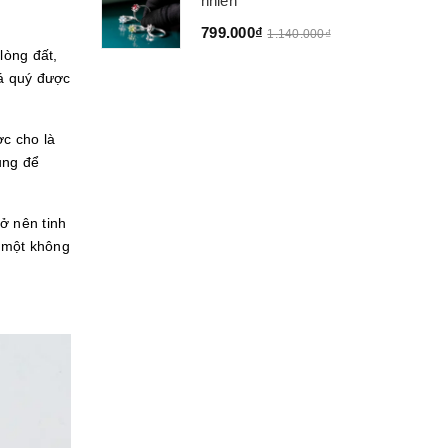
nhiên
799.000₫
1.140.000₫
lòng đất,
đá quý được
c cho là
ụng để
ở nên tinh
a một không