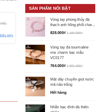
SẢN PHẨM NỔI BẬT
Vòng tay phong thủy đá
thiểu
thạch anh hồng phối char...
828.000₫
1.183.000₫
Điều kiện
Vòng tay đá tourmaline
mix charm bạc mẫu
VC0177
764.000₫
1.091.000₫
Mặt dây chuyền giọt nước
mã não trắng
Hết hàng
Nhẫn bạc đính đá thiên