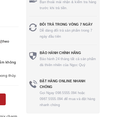
Bạn thoải mái nhận & kiểm tra hàng
trước khi trả tiền.
ĐỔI TRẢ TRONG VÒNG 7 NGÀY
Dễ dàng đổi trả sản phẩm trong 7
ngày đầu tiên
a
(theo
BẢO HÀNH CHÍNH HÃNG
Bảo hành 24 tháng tất cả sản phẩm
ẩm không
đá thiên nhiên của Ngọc Quý
hong thủy.
ĐẶT HÀNG ONLINE NHANH
CHÓNG
Gọi Ngay 098.5555.094 hoặc
0987.5555.094 để mua và đặt hàng
nhanh chóng
mix charm