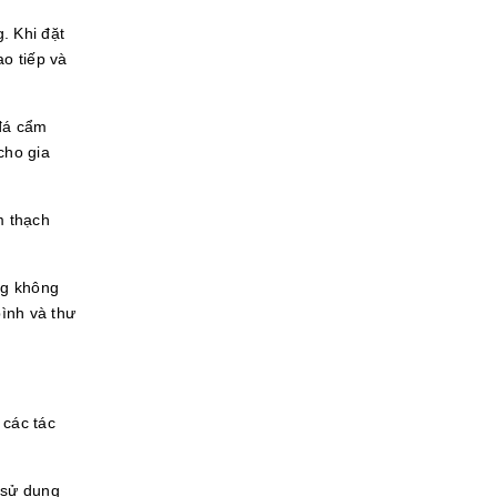
. Khi đặt
ao tiếp và
 đá cẩm
cho gia
m thạch
ng không
ình và thư
 các tác
 sử dụng