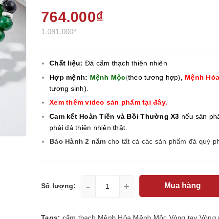
764.000₫
1.091.000₫
Chất liệu:
Đá cẩm thạch thiên nhiên
Hợp mệnh:
Mệnh Mộc
(
theo tương hợp)
,
Mệnh Hỏ
tương sinh).
Xem thêm video sản phẩm tại đây.
Cam kết Hoàn Tiền và Bồi Thường X3
nếu sản ph
phải đá thiên nhiên thật.
Bảo Hành 2 năm
cho tất cả các sản phẩm đá quý p
-
+
Mua hàng
Số lượng:
Tags:
cẩm thạch
Mệnh Hỏa
Mệnh Mộc
Vòng tay
Vòng 