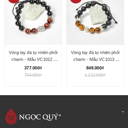
Vòng tay đá tự nhiên phối
Vòng tay đá tự nhiên phối
charm - Mẫu VC1012 -
charm - Mẫu VC1013 -
Ngọc Quý
Ngọc Quý
377.000₫
849.000₫
754.000₫
1.212.000₫