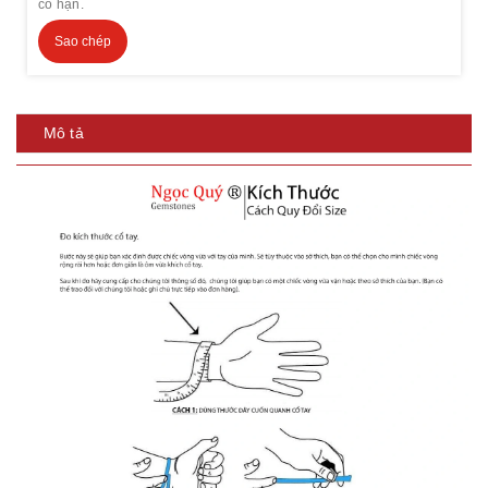
có hạn.
Sao chép
Mô tả