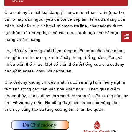
Mô tả
Chalcedony là một loại đá quý thuộc nhóm thạch anh (quartz),
và nó hấp dẫn người yêu đá với vẻ đẹp tinh tế và đa dạng của
mình. Với cấu trúc tinh thể microcrystalline, chalcedony được
tạo thành từ những hạt nhỏ của thạch anh, tạo nên bề mặt mịn
màng và ánh sáng.
Loại đá này thường xuất hiện trong nhiều màu sắc khác nhau,
bao gồm xanh dương, xanh lá cây, hồng, trắng, xám, đen, và
nhiều biến thể khác. Một số biến thể nổi tiếng của chalcedony
bao gồm ágate, onyx, và carnelian.
Chalcedony không chỉ đẹp mắt mà còn mang lại nhiều ý nghĩa
tâm linh trong các nền văn hóa khác nhau. Theo quan điểm
phong thủy, chalcedony thường được xem là biểu tượng của sự
bảo vệ và may mắn. Nó cũng được cho là có khả năng kích
thích sự sáng tạo và tăng cường tinh thần lạc quan.