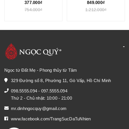
Ngọc Quý
Ngọc Quý
377.000₫
849.000₫
754.000₫
1.212.000₫
Ngọc từ Đất Mẹ - Phong thủy từ Tâm
329 Đường số 8, Phường 11, Gò Vấp, Hồ Chí Minh
098.5555.094
-
097.5555.094
Thứ 2 - Chủ nhật: 10:00 - 21:00
mr.dinhngocquy@gmail.com
www.facebook.com/TrangSucDaTuNhien