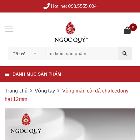
Hotline:
098.5555.094
0
Tất cả
DANH MỤC SẢN PHẨM
Trang chủ
Vòng tay
Vòng mân côi đá chalcedony
hạt 12mm