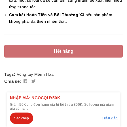
sát), một số loại đá sẽ cần ánh sáng mạnh để xuất hiện hiệu
ứng tương tác.
Cam kết Hoàn Tiền và Bồi Thường X3
nếu sản phẩm
không phải đá thiên nhiên thật.
Hết hàng
Tags:
Vòng tay
Mệnh Hỏa
Chia sẻ:
NHẬP MÃ: NGOCQUY50K
Giảm 50K cho đơn hàng giá trị tối thiểu 800K. Số lượng mã giảm
giá có hạn.
Sao chép
Điều kiện