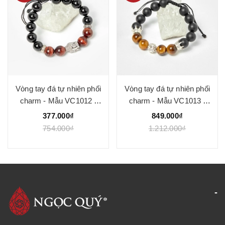
Vòng tay đá tự nhiên phối
Vòng tay đá tự nhiên phối
charm - Mẫu VC1012 -
charm - Mẫu VC1013 -
Ngọc Quý
Ngọc Quý
377.000₫
849.000₫
754.000₫
1.212.000₫