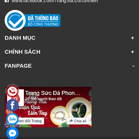
www.facebook.com/TrangSucDaTuNhien
DANH MỤC
CHÍNH SÁCH
FANPAGE