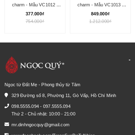
charm - Mẫu VC1012 -
charm - Mẫu VC1013 -
Ngọc Quý
Ngọc Quý
377.000₫
849.000₫
754.000₫
1.212.000₫
Ngọc từ Đất Mẹ - Phong thủy từ Tâm
329 Đường số 8, Phường 11, Gò Vấp, Hồ Chí Minh
098.5555.094
-
097.5555.094
Thứ 2 - Chủ nhật: 10:00 - 21:00
mr.dinhngocquy@gmail.com