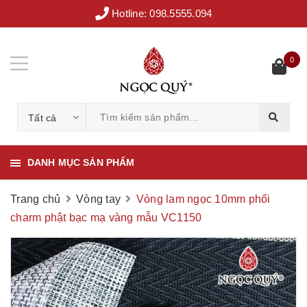
Hotline:
098.5555.094
0
Tất cả
DANH MỤC SẢN PHẨM
Trang chủ
Vòng tay
Vòng lam ngọc 10mm phối
charm phật bạc mạ vàng mẫu VC1150