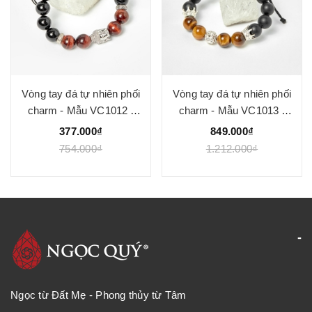
Vòng tay đá tự nhiên phối
Vòng tay đá tự nhiên phối
charm - Mẫu VC1012 -
charm - Mẫu VC1013 -
Ngọc Quý
Ngọc Quý
377.000₫
849.000₫
754.000₫
1.212.000₫
Ngọc từ Đất Mẹ - Phong thủy từ Tâm