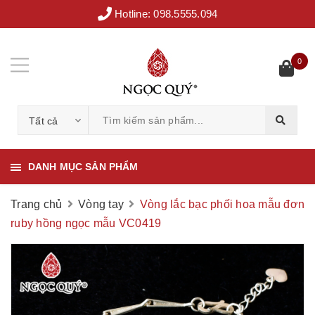
Hotline:
098.5555.094
0
Tất cả
DANH MỤC SẢN PHẨM
Trang chủ
Vòng tay
Vòng lắc bạc phối hoa mẫu đơn
ruby hồng ngọc mẫu VC0419