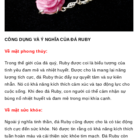
CÔNG DỤNG VÀ Ý NGHĨA CỦA ĐÁ RUBY
Về mặt phong thủy:
Trong thế giới của đá quý, Ruby được coi là biểu tượng của
tình yêu đam mê và nhiệt huyết. Được cho là mang lại năng
lượng tích cực, đá Ruby thúc đẩy sự quyết tâm và sự kiên
nhẫn. Nó có khả năng kích thích cảm xúc và tạo động lực cho
cuộc sống. Khi đeo đá Ruby, con người có thể cảm nhận sự
bùng nổ nhiệt huyết và đam mê trong mọi khía cạnh.
Về mặt sức khỏe:
Ngoài ý nghĩa tinh thần, đá Ruby cũng được cho là có tác động
tích cực đến sức khỏe. Nó được tin rằng có khả năng kích thích
tuần hoàn máu và cải thiện sức khỏe tim mạch. Đá Ruby còn