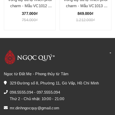
charm - Mẫu VC1012 -
charm - Mẫu VC1013 -
Ngọc Quý
Ngọc Quý
377.000₫
849.000₫
754.000₫
1.212.000₫
Ngọc từ Đất Mẹ - Phong thủy từ Tâm
329 Đường số 8, Phường 11, Gò Vấp, Hồ Chí Minh
098.5555.094
-
097.5555.094
Thứ 2 - Chủ nhật: 10:00 - 21:00
mr.dinhngocquy@gmail.com