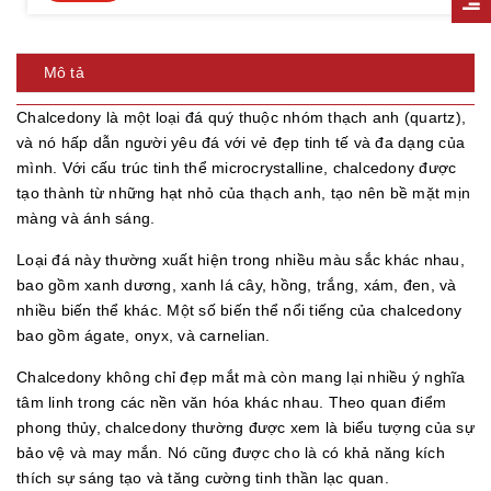
Mô tả
Chalcedony là một loại đá quý thuộc nhóm thạch anh (quartz),
và nó hấp dẫn người yêu đá với vẻ đẹp tinh tế và đa dạng của
mình. Với cấu trúc tinh thể microcrystalline, chalcedony được
tạo thành từ những hạt nhỏ của thạch anh, tạo nên bề mặt mịn
màng và ánh sáng.
Loại đá này thường xuất hiện trong nhiều màu sắc khác nhau,
bao gồm xanh dương, xanh lá cây, hồng, trắng, xám, đen, và
nhiều biến thể khác. Một số biến thể nổi tiếng của chalcedony
bao gồm ágate, onyx, và carnelian.
Chalcedony không chỉ đẹp mắt mà còn mang lại nhiều ý nghĩa
tâm linh trong các nền văn hóa khác nhau. Theo quan điểm
phong thủy, chalcedony thường được xem là biểu tượng của sự
bảo vệ và may mắn. Nó cũng được cho là có khả năng kích
thích sự sáng tạo và tăng cường tinh thần lạc quan.