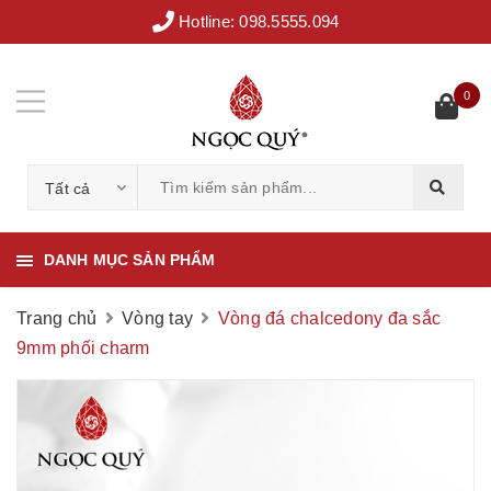
Hotline:
098.5555.094
0
Tất cả
DANH MỤC SẢN PHẨM
Trang chủ
Vòng tay
Vòng đá chalcedony đa sắc
9mm phối charm