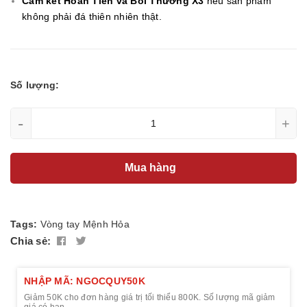
Cam kết Hoàn Tiền và Bồi Thường X3
nếu sản phẩm
không phải đá thiên nhiên thật.
Số lượng:
-
+
Mua hàng
Tags:
Vòng tay
Mệnh Hỏa
Chia sẻ:
NHẬP MÃ: NGOCQUY50K
Giảm 50K cho đơn hàng giá trị tối thiểu 800K. Số lượng mã giảm
giá có hạn.