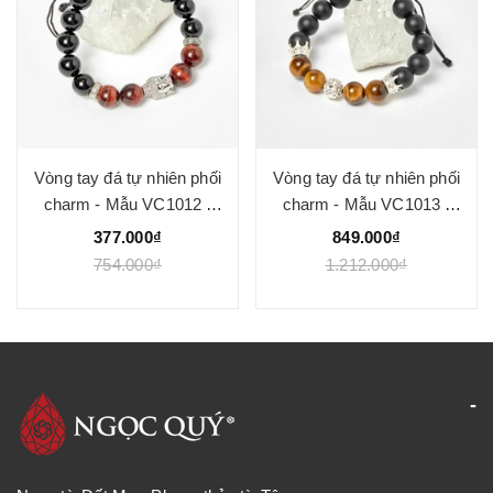
Vòng tay đá tự nhiên phối
Vòng tay đá tự nhiên phối
charm - Mẫu VC1012 -
charm - Mẫu VC1013 -
Ngọc Quý
Ngọc Quý
377.000₫
849.000₫
754.000₫
1.212.000₫