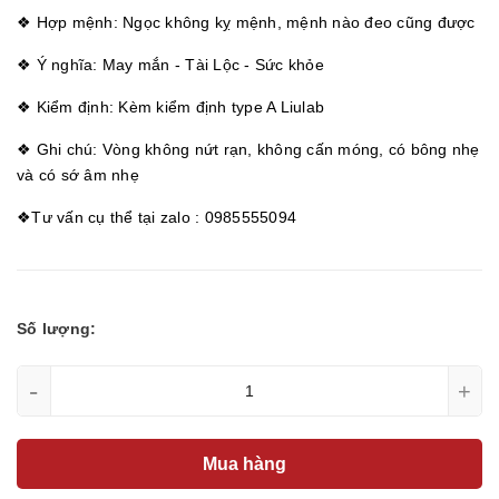
❖ Hợp mệnh: Ngọc không kỵ mệnh, mệnh nào đeo cũng được
❖ Ý nghĩa: May mắn - Tài Lộc - Sức khỏe
❖ Kiểm định: Kèm kiểm định type A Liulab
❖ Ghi chú: Vòng không nứt rạn, không cấn móng, có bông nhẹ
và có sớ âm nhẹ
❖Tư vấn cụ thể tại zalo : 0985555094
Số lượng:
-
+
Mua hàng