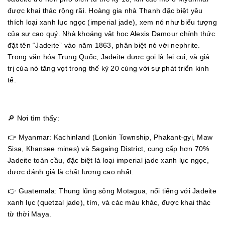
được khai thác rộng rãi. Hoàng gia nhà Thanh đặc biệt yêu
thích loại xanh lục ngọc (imperial jade), xem nó như biểu tượng
của sự cao quý. Nhà khoáng vật học Alexis Damour chính thức
đặt tên “Jadeite” vào năm 1863, phân biệt nó với nephrite.
Trong văn hóa Trung Quốc, Jadeite được gọi là fei cui, và giá
trị của nó tăng vọt trong thế kỷ 20 cùng với sự phát triển kinh
tế.
🔎 Nơi tìm thấy:
👉 Myanmar: Kachinland (Lonkin Township, Phakant-gyi, Maw
Sisa, Khansee mines) và Sagaing District, cung cấp hơn 70%
Jadeite toàn cầu, đặc biệt là loại imperial jade xanh lục ngọc,
được đánh giá là chất lượng cao nhất.
👉 Guatemala: Thung lũng sông Motagua, nổi tiếng với Jadeite
xanh lục (quetzal jade), tím, và các màu khác, được khai thác
từ thời Maya.