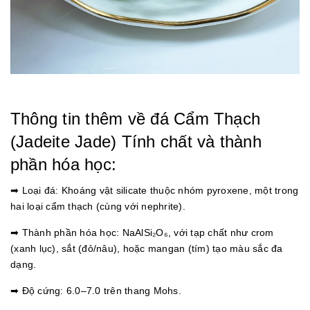
Thông tin thêm về đá Cẩm Thạch
(Jadeite Jade) Tính chất và thành
phần hóa học:
➡ Loại đá: Khoáng vật silicate thuộc nhóm pyroxene, một trong
hai loại cẩm thạch (cùng với nephrite).
➡ Thành phần hóa học: NaAlSi₂O₆, với tạp chất như crom
(xanh lục), sắt (đỏ/nâu), hoặc mangan (tím) tạo màu sắc đa
dạng.
➡ Độ cứng: 6.0–7.0 trên thang Mohs.