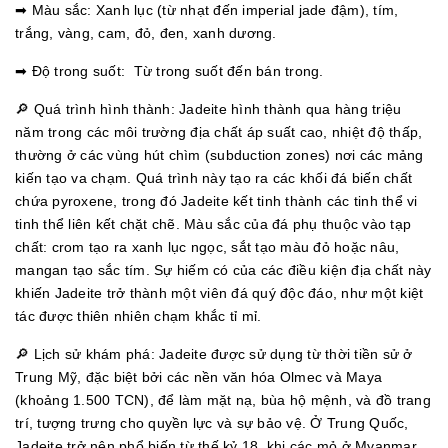
➡ Màu sắc: Xanh lục (từ nhạt đến imperial jade đậm), tím,
trắng, vàng, cam, đỏ, đen, xanh dương.
➡ Độ trong suốt: Từ trong suốt đến bán trong.
🔎 Quá trình hình thành: Jadeite hình thành qua hàng triệu
năm trong các môi trường địa chất áp suất cao, nhiệt độ thấp,
thường ở các vùng hút chìm (subduction zones) nơi các mảng
kiến tạo va chạm. Quá trình này tạo ra các khối đá biến chất
chứa pyroxene, trong đó Jadeite kết tinh thành các tinh thể vi
tinh thể liên kết chặt chẽ. Màu sắc của đá phụ thuộc vào tạp
chất: crom tạo ra xanh lục ngọc, sắt tạo màu đỏ hoặc nâu,
mangan tạo sắc tím. Sự hiếm có của các điều kiện địa chất này
khiến Jadeite trở thành một viên đá quý độc đáo, như một kiệt
tác được thiên nhiên chạm khắc tỉ mỉ.
🔎 Lịch sử khám phá: Jadeite được sử dụng từ thời tiền sử ở
Trung Mỹ, đặc biệt bởi các nền văn hóa Olmec và Maya
(khoảng 1.500 TCN), để làm mặt nạ, bùa hộ mệnh, và đồ trang
trí, tượng trưng cho quyền lực và sự bảo vệ. Ở Trung Quốc,
Jadeite trở nên phổ biến từ thế kỷ 18, khi các mỏ ở Myanmar