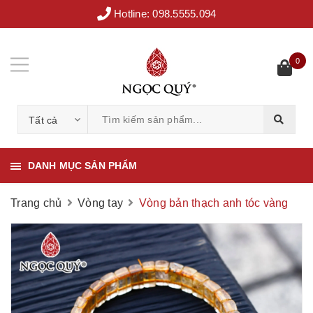
Hotline:
098.5555.094
0
Tất cả
DANH MỤC SẢN PHẨM
Trang chủ
Vòng tay
Vòng bản thạch anh tóc vàng