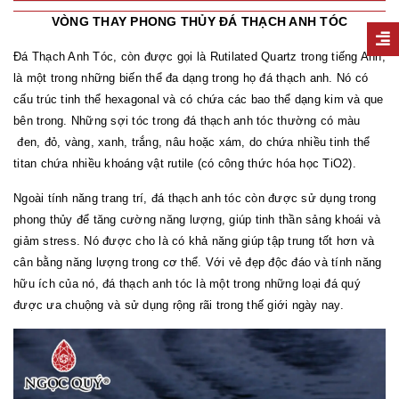
VÒNG THAY PHONG THỦY ĐÁ THẠCH ANH TÓC
Đá Thạch Anh Tóc, còn được gọi là Rutilated Quartz trong tiếng Anh,
là một trong những biến thể đa dạng trong họ đá thạch anh. Nó có
cấu trúc tinh thể hexagonal và có chứa các bao thể dạng kim và que
bên trong. Những sợi tóc trong đá thạch anh tóc thường có màu
đen, đỏ, vàng, xanh, trắng, nâu hoặc xám, do chứa nhiều tinh thể
titan chứa nhiều khoáng vật rutile (có công thức hóa học TiO2).
Ngoài tính năng trang trí, đá thạch anh tóc còn được sử dụng trong
phong thủy để tăng cường năng lượng, giúp tinh thần sảng khoái và
giảm stress. Nó được cho là có khả năng giúp tập trung tốt hơn và
cân bằng năng lượng trong cơ thể. Với vẻ đẹp độc đáo và tính năng
hữu ích của nó, đá thạch anh tóc là một trong những loại đá quý
được ưa chuộng và sử dụng rộng rãi trong thế giới ngày nay.