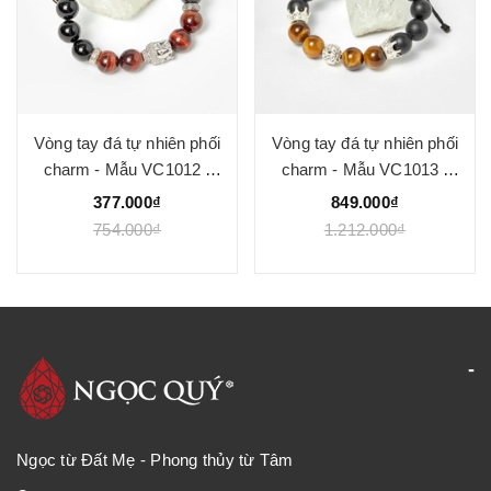
Vòng tay đá tự nhiên phối
Vòng tay đá tự nhiên phối
charm - Mẫu VC1012 -
charm - Mẫu VC1013 -
Ngọc Quý
Ngọc Quý
377.000₫
849.000₫
754.000₫
1.212.000₫
Ngọc từ Đất Mẹ - Phong thủy từ Tâm