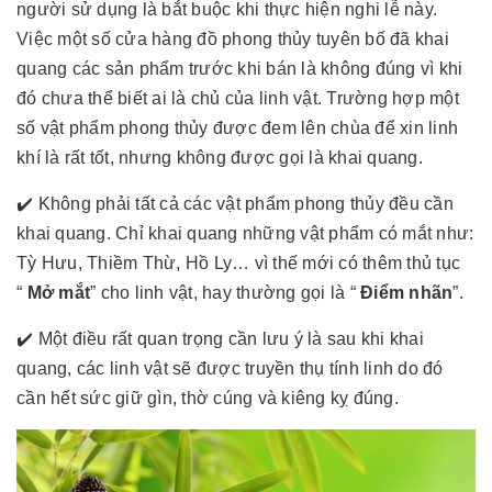
người sử dụng là bắt buộc khi thực hiện nghi lễ này.
Việc một số cửa hàng đồ phong thủy tuyên bố đã khai
quang các sản phẩm trước khi bán là không đúng vì khi
đó chưa thể biết ai là chủ của linh vật. Trường hợp một
số vật phẩm phong thủy được đem lên chùa để xin linh
khí là rất tốt, nhưng không được gọi là khai quang.
✔️ Không phải tất cả các vật phẩm phong thủy đều cần
khai quang. Chỉ khai quang những vật phẩm có mắt như:
Tỳ Hưu, Thiềm Thừ, Hồ Ly… vì thế mới có thêm thủ tục
“
Mở mắt
” cho linh vật, hay thường gọi là “
Điểm nhãn
”.
✔️ Một điều rất quan trọng cần lưu ý là sau khi khai
quang, các linh vật sẽ được truyền thụ tính linh do đó
cần hết sức giữ gìn, thờ cúng và kiêng kỵ đúng.