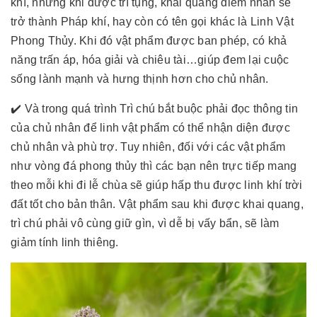
khí, nhưng khi được trì tụng, khai quang điểm nhãn sẽ
trở thành Pháp khí, hay còn có tên gọi khác là Linh Vật
Phong Thủy. Khi đó vật phẩm được ban phép, có khả
năng trấn áp, hóa giải và chiêu tài…giúp đem lại cuộc
sống lành mạnh và hưng thịnh hơn cho chủ nhân.
✔️ Và trong quá trình Trì chú bắt buộc phải đọc thông tin
của chủ nhân để linh vật phẩm có thể nhận diện được
chủ nhân và phù trợ. Tuy nhiên, đối với các vật phẩm
như vòng đá phong thủy thì các bạn nên trực tiếp mang
theo mỗi khi đi lễ chùa sẽ giúp hấp thu được linh khí trời
đất tốt cho bản thân. Vật phẩm sau khi được khai quang,
trì chú phải vô cùng giữ gìn, vì dễ bị vấy bẩn, sẽ làm
giảm tính linh thiêng.