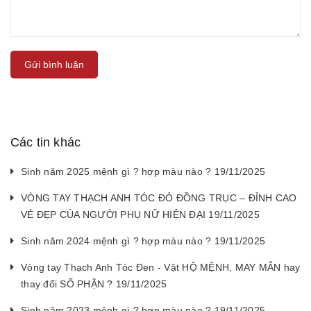
Gửi bình luận
Các tin khác
Sinh năm 2025 mệnh gì ? hợp màu nào ? 19/11/2025
VÒNG TAY THẠCH ANH TÓC ĐỎ ĐỒNG TRỤC – ĐỈNH CAO
VẺ ĐẸP CỦA NGƯỜI PHỤ NỮ HIỆN ĐẠI 19/11/2025
Sinh năm 2024 mệnh gì ? hợp màu nào ? 19/11/2025
Vòng tay Thạch Anh Tóc Đen - Vật HỘ MỆNH, MAY MẮN hay
thay đổi SỐ PHẬN ? 19/11/2025
Sinh năm 2023 mệnh gì ? hợp màu nào ? 19/11/2025