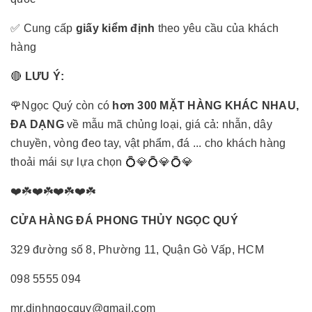
✅ Cung cấp
giấy kiểm định
theo yêu cầu của khách
hàng
🔴
LƯU Ý:
🌹Ngọc Quý còn có
hơn 300 MẶT HÀNG KHÁC NHAU,
ĐA DẠNG
về mẫu mã chủng loại, giá cả: nhẫn, dây
chuyền, vòng đeo tay, vật phẩm, đá ... cho khách hàng
thoải mái sự lựa chọn 💍💎💍💎💍💎
❤️☘️❤️☘️❤️☘️❤️☘️
CỬA HÀNG ĐÁ PHONG THỦY NGỌC QUÝ
329 đường số 8, Phường 11, Quận Gò Vấp, HCM
098 5555 094
mr.dinhngocquy@gmail.com