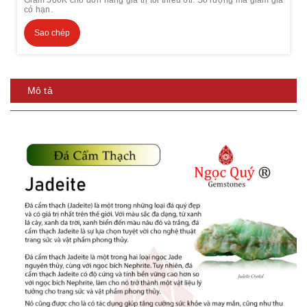
có hạn.
Sao chép
Mô tả