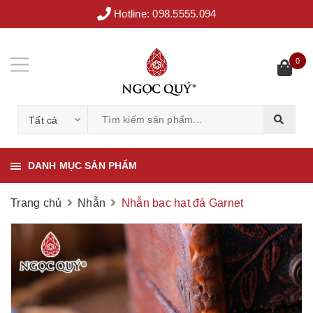
Hotline:
098.5555.094
0
Tất cả
DANH MỤC SẢN PHẨM
Trang chủ
Nhẫn
Nhẫn bạc hạt đá Garnet