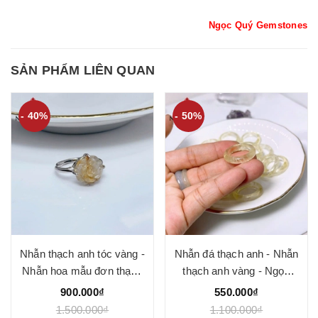
Ngọc Quý Gemstones
SẢN PHẨM LIÊN QUAN
- 40%
- 50%
Nhẫn thạch anh tóc vàng -
Nhẫn đá thạch anh - Nhẫn
Nhẫn hoa mẫu đơn thạch
thạch anh vàng - Ngọc
anh tóc vàng - Ngọc Quý
Quý
900.000₫
550.000₫
1.500.000₫
1.100.000₫