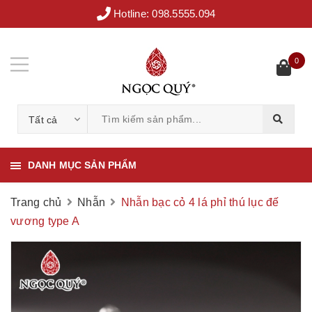
Hotline:
098.5555.094
0
Tất cả
DANH MỤC SẢN PHẨM
Trang chủ
Nhẫn
Nhẫn bạc cỏ 4 lá phỉ thú lục đế
vương type A