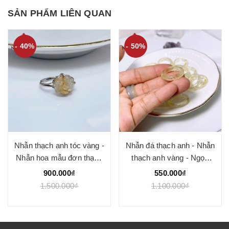
SẢN PHẨM LIÊN QUAN
- 40%
- 50%
Nhẫn thạch anh tóc vàng -
Nhẫn đá thạch anh - Nhẫn
Nhẫn hoa mẫu đơn thạch
thạch anh vàng - Ngọc
anh tóc vàng - Ngọc Quý
Quý
900.000₫
550.000₫
1.500.000₫
1.100.000₫