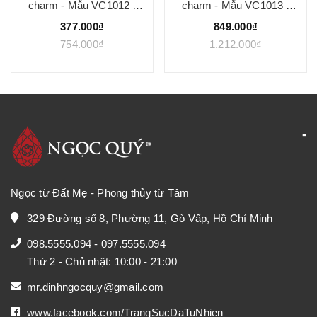
charm - Mẫu VC1012 -
charm - Mẫu VC1013 -
Ngọc Quý
Ngọc Quý
377.000₫
849.000₫
754.000₫
1.212.000₫
Ngọc từ Đất Mẹ - Phong thủy từ Tâm
329 Đường số 8, Phường 11, Gò Vấp, Hồ Chí Minh
098.5555.094
-
097.5555.094
Thứ 2 - Chủ nhật: 10:00 - 21:00
mr.dinhngocquy@gmail.com
www.facebook.com/TrangSucDaTuNhien