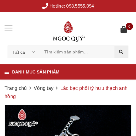
Hotline:
098.5555.094
0
Tất cả
DANH MỤC SẢN PHẨM
Trang chủ
Vòng tay
Lắc bạc phối tỳ hưu thạch anh
hồng