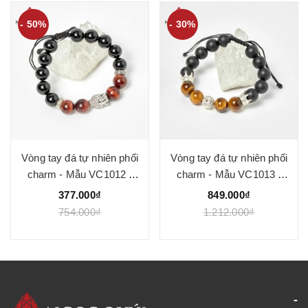
- 50%
- 30%
Vòng tay đá tự nhiên phối
Vòng tay đá tự nhiên phối
charm - Mẫu VC1012 -
charm - Mẫu VC1013 -
Ngọc Quý
Ngọc Quý
377.000₫
849.000₫
754.000₫
1.212.000₫