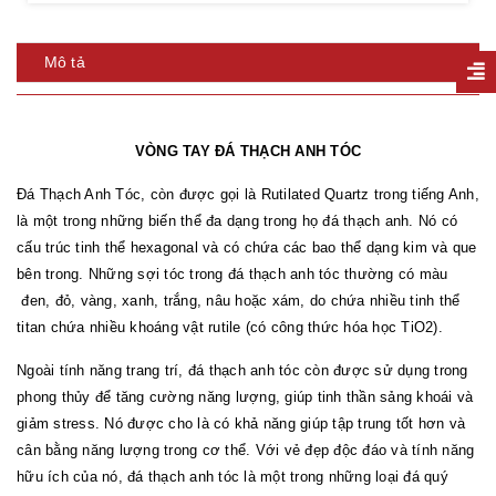
Mô tả
VÒNG TAY ĐÁ THẠCH ANH TÓC
Đá Thạch Anh Tóc, còn được gọi là Rutilated Quartz trong tiếng Anh,
là một trong những biến thể đa dạng trong họ đá thạch anh. Nó có
cấu trúc tinh thể hexagonal và có chứa các bao thể dạng kim và que
bên trong. Những sợi tóc trong đá thạch anh tóc thường có màu
đen, đỏ, vàng, xanh, trắng, nâu hoặc xám, do chứa nhiều tinh thể
titan chứa nhiều khoáng vật rutile (có công thức hóa học TiO2).
Ngoài tính năng trang trí, đá thạch anh tóc còn được sử dụng trong
phong thủy để tăng cường năng lượng, giúp tinh thần sảng khoái và
giảm stress. Nó được cho là có khả năng giúp tập trung tốt hơn và
cân bằng năng lượng trong cơ thể. Với vẻ đẹp độc đáo và tính năng
hữu ích của nó, đá thạch anh tóc là một trong những loại đá quý