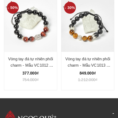
- 50%
- 30%
Vòng tay đá tự nhiên phối
Vòng tay đá tự nhiên phối
charm - Mẫu VC1012 -
charm - Mẫu VC1013 -
Ngọc Quý
Ngọc Quý
377.000₫
849.000₫
754.000₫
1.212.000₫