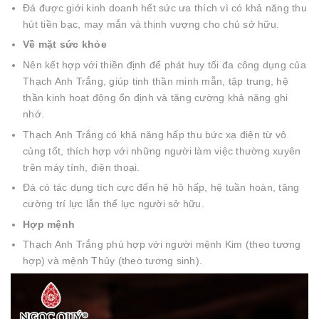
Đá được giới kinh doanh hết sức ưa thích vì có khả năng thu
hút tiền bạc, may mắn và thịnh vượng cho chủ sở hữu.
Về mặt sức khỏe
Nên kết hợp với thiền định để phát huy tối đa công dụng của
Thạch Anh Trắng, giúp tinh thần minh mẫn, tập trung, hệ
thần kinh hoạt động ổn định và tăng cường khả năng ghi
nhớ.
Thạch Anh Trắng có khả năng hấp thu bức xạ điện từ vô
củng tốt, thích hợp với những người làm việc thường xuyên
trên máy tính, điện thoại.
Đá có tác dụng tích cực đến hệ hô hấp, hệ tuần hoàn, tăng
cường trí lực lẫn thể lực người sở hữu.
Hợp mệnh
Thạch Anh Trắng phù hợp với người mệnh Kim (theo tương
hợp) và mệnh Thủy (theo tương sinh).