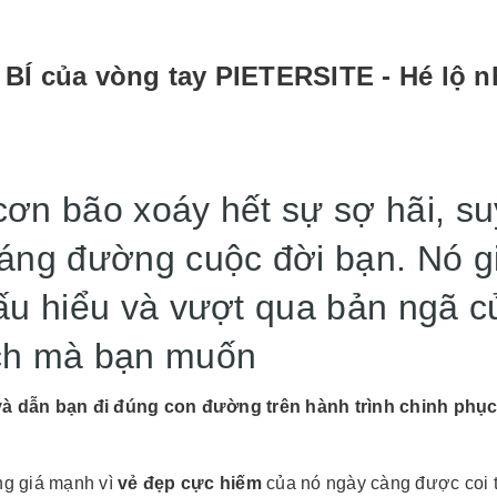
Ì BÍ của vòng tay PIETERSITE - Hé lộ n
cơn bão xoáy hết sự sợ hãi, su
gáng đường cuộc đời bạn. Nó g
hấu hiểu và vượt qua bản ngã c
ích mà bạn muốn
 và dẫn bạn đi đúng con đường trên hành trình chinh phụ
ng giá mạnh vì
vẻ đẹp cực hiếm
của nó ngày càng được coi t