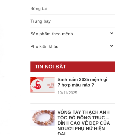
Bông tai
Trưng bày
Sản phẩm theo mệnh
Phụ kiện khác
TIN NỔI BẬT
Sinh năm 2025 mệnh gì
? hợp màu nào ?
19/11/2025
VÒNG TAY THẠCH ANH
TÓC ĐỎ ĐỒNG TRỤC –
ĐỈNH CAO VẺ ĐẸP CỦA
NGƯỜI PHỤ NỮ HIỆN
ĐẠI