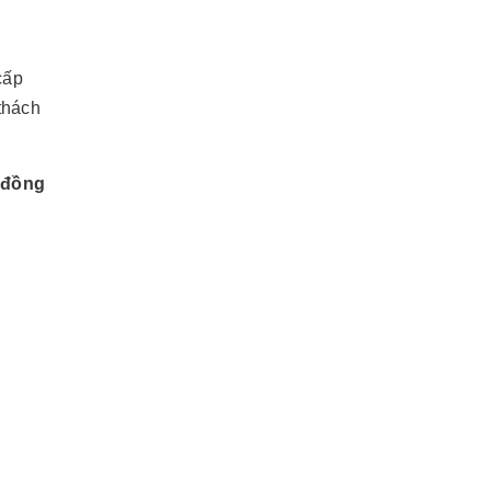
cấp
thách
đồng