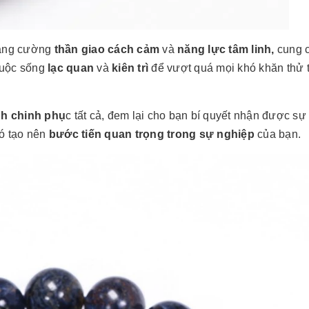
tăng cường
thần giao cách cảm
và
năng lực tâm linh,
cung 
cuộc sống
lạc quan
và
kiên trì
để vượt quá mọi khó khăn thử 
h chinh phụ
c tất cả, đem lại cho bạn bí quyết nhận được sự
ó tạo nên
bước tiến quan trọng trong sự nghiệp
của bạn.