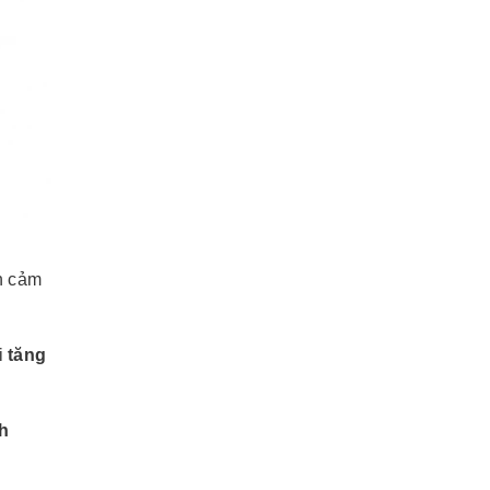
n cảm
i
tăng
h