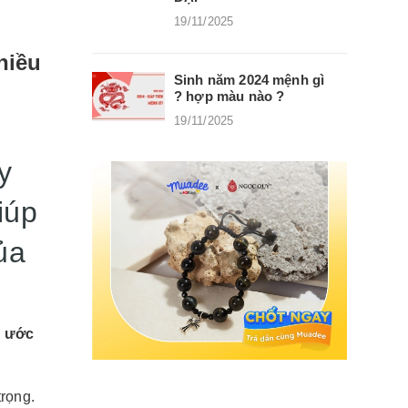
19/11/2025
hiều
Sinh năm 2024 mệnh gì
? hợp màu nào ?
19/11/2025
y
iúp
ủa
c ước
rọng.