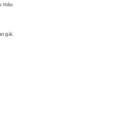
ều màu
n gái.