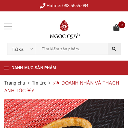
Hotline:
098.5555.094
0
Tất cả
DANH MỤC SẢN PHẨM
Trang chủ
Tin tức
⚡️🌟 DOANH NHÂN VÀ THẠCH
ANH TÓC 🌟⚡️