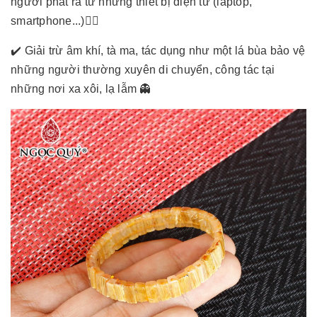
người phát ra từ những thiết bị điện tử (laptop,
smartphone...)✋🏻
✔️ Giải trừ âm khí, tà ma, tác dụng như một lá bùa bảo vệ
những người thường xuyên di chuyển, công tác tại
những nơi xa xôi, lạ lẫm 👻