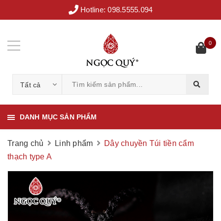
Hotline:
098.5555.094
0
Tất cả
DANH MỤC SẢN PHẨM
Trang chủ
Linh phẩm
Dây chuyền Túi tiền cẩm
thạch type A