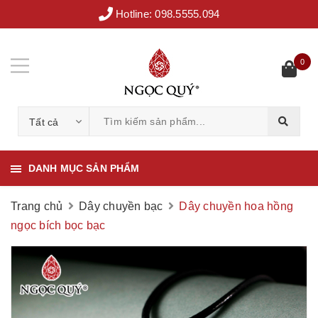
Hotline:
098.5555.094
0
Tất cả
DANH MỤC SẢN PHẨM
Trang chủ
Dây chuyền bạc
Dây chuyền hoa hồng
ngọc bích bọc bạc