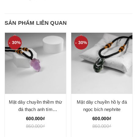
SẢN PHẨM LIÊN QUAN
- 30%
- 30%
Mặt dây chuyền thiềm thừ
Mặt dây chuyền hồ ly đá
đá thạch anh tím
ngọc bích nephrite
16x23mm
600.000₫
600.000₫
860.000₫
860.000₫