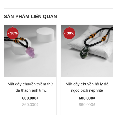
SẢN PHẨM LIÊN QUAN
- 30%
- 30%
Mặt dây chuyền thiềm thừ
Mặt dây chuyền hồ ly đá
đá thạch anh tím
ngọc bích nephrite
16x23mm
600.000₫
600.000₫
860.000₫
860.000₫