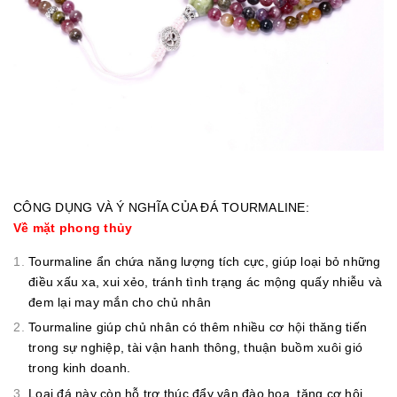
CÔNG DỤNG VÀ Ý NGHĨA CỦA ĐÁ TOURMALINE:
Về mặt phong thủy
Tourmaline ẩn chứa năng lượng tích cực, giúp loại bỏ những
điều xấu xa, xui xẻo, tránh tình trạng ác mộng quấy nhiễu và
đem lại may mắn cho chủ nhân
Tourmaline giúp chủ nhân có thêm nhiều cơ hội thăng tiến
trong sự nghiệp, tài vận hanh thông, thuận buồm xuôi gió
trong kinh doanh.
Loại đá này còn hỗ trợ thúc đẩy vận đào hoa, tăng cơ hội