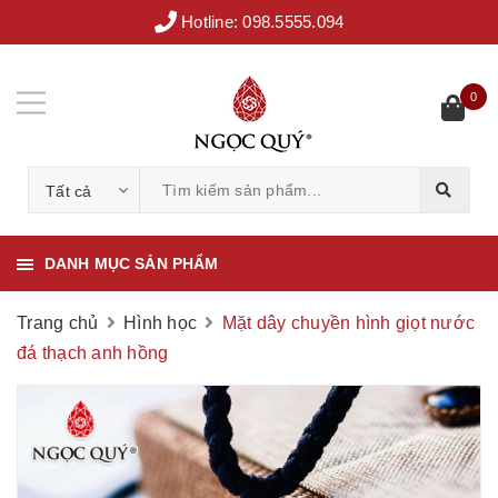
Hotline:
098.5555.094
0
Tất cả
DANH MỤC SẢN PHẨM
Trang chủ
Hình học
Mặt dây chuyền hình giọt nước
đá thạch anh hồng