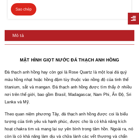
Sao chép
Mô tả
MẶT HÌNH GIỌT NƯỚC ĐÁ THẠCH ANH HỒNG
Đá thạch anh hồng hay còn gọi là Rose Quartz là một loại đá quý
màu hồng nhạt hoặc hồng đậm tùy thuộc vào nồng độ của tinh thể
titanium, sắt và mangan. Đá thạch anh hồng được tìm thấy ở nhiều
nơi trên thế giới, bao gồm Brasil, Madagascar, Nam Phi, Ấn Độ, Sri
Lanka và Mỹ.
Theo quan niệm phương Tây, đá thạch anh hồng được coi là biểu
tượng của tình yêu và hạnh phúc, được cho là có khả năng kích
hoạt chakra tim và mang lại sự yên bình trong tâm hồn. Ngoài ra, nó
còn là có khả năng làm dịu và chữa lành các vết thương và chấn