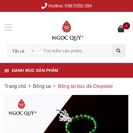
Hotline:
098.5555.094
0
Tất cả
DANH MỤC SẢN PHẨM
Trang chủ
Bông tai
Bông tai bạc đá Diopside