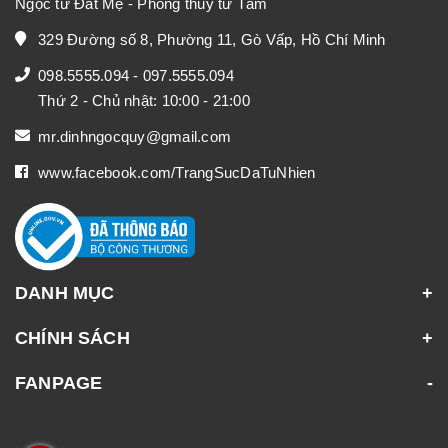
Ngọc từ Đất Mẹ - Phong thủy từ Tâm
329 Đường số 8, Phường 11, Gò Vấp, Hồ Chí Minh
098.5555.094
-
097.5555.094
Thứ 2 - Chủ nhật: 10:00 - 21:00
mr.dinhngocquy@gmail.com
www.facebook.com/TrangSucDaTuNhien
DANH MỤC
CHÍNH SÁCH
FANPAGE