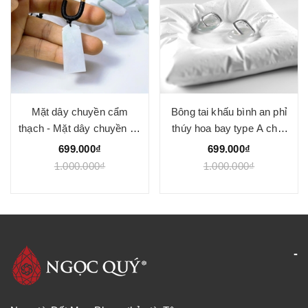
Mặt dây chuyền cẩm
Bông tai khấu bình an phỉ
thạch - Mặt dây chuyền vô
thúy hoa bay type A chất
sư bài phỉ thúy type A -
nếp băng
699.000₫
699.000₫
Ngọc Quý
1.000.000₫
1.000.000₫