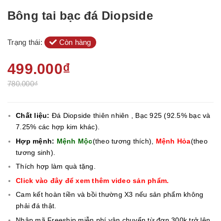
Bông tai bạc đá Diopside
Trạng thái:
Còn hàng
499.000₫
780.000₫
Chất liệu:
Đá Diopside thiên nhiên , Bạc 925 (92.5% bạc và
7.25% các hợp kim khác).
Hợp mệnh:
Mệnh Mộc
(theo tương thích),
Mệnh Hỏa
(theo
tương sinh).
Thích hợp làm quà tặng.
Click vào đây để xem thêm video sản phẩm.
Cam kết hoàn tiền và bồi thường X3 nếu sản phẩm không
phải đá thật.
Nhập mã Freeship miễn phí vận chuyển từ đơn 300k trở lên.