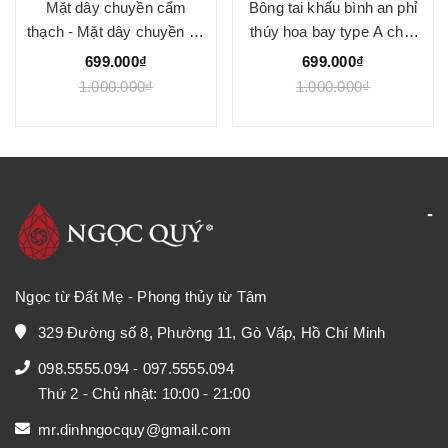
Mặt dây chuyền cẩm
Bông tai khấu bình an phỉ
thạch - Mặt dây chuyền vô
thúy hoa bay type A chất
sư bài phỉ thúy type A -
nếp băng
699.000₫
699.000₫
Ngọc Quý
1.000.000₫
1.000.000₫
Ngọc từ Đất Mẹ - Phong thủy từ Tâm
329 Đường số 8, Phường 11, Gò Vấp, Hồ Chí Minh
098.5555.094
-
097.5555.094
Thứ 2 - Chủ nhật: 10:00 - 21:00
mr.dinhngocquy@gmail.com